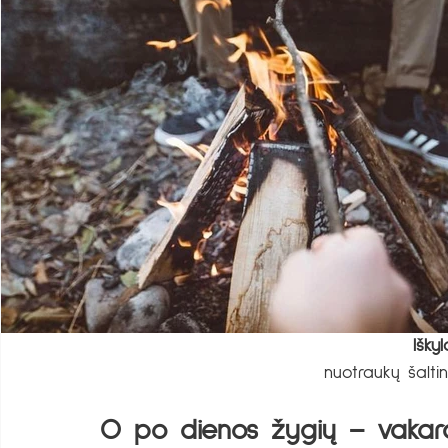
Išky
nuotraukų šaltini
O po dienos žygių – vakarą