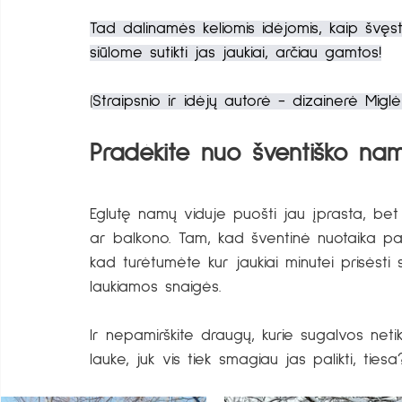
Tad dalinamės keliomis idėjomis, kaip švęs
siūlome sutikti jas jaukiai, arčiau gamtos!
(
Straipsnio ir idėjų autorė - dizainerė Migl
Pradėkite nuo šventiško nam
Eglutę namų viduje puošti jau įprasta, bet
ar balkono. Tam, kad šventinė nuotaika pa
kad turėtumėte kur jaukiai minutei prisėsti 
laukiamos snaigės. 
Ir nepamirškite draugų, kurie sugalvos net
lauke, juk vis tiek smagiau jas palikti, tiesa