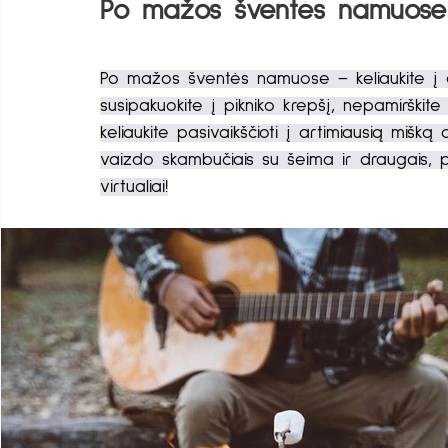
Po mažos šventės namuose 
Po mažos šventės namuose – keliaukite į g
susipakuokite į pikniko krepšį, nepamirškite 
keliaukite pasivaikščioti į artimiausią mišką
vaizdo skambučiais su šeima ir draugais, pa
virtualiai!