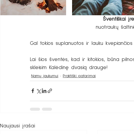
Šventiškai įr
nuotraukų šaltini
Gal tokios suplanuotos ir lauku kvepiančios
Lai šios šventės, kad ir kitokios, būna pilno
skleisim Kalėdinę dvasią drauge! 
Namų jaukumui
Praktiški patarimai
Naujausi įrašai