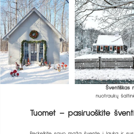
Šventiškas 
nuotraukų šaltini
Tuomet – pasiruoškite šventi
Perkelkite savo mažą šventę į lauką ir susi