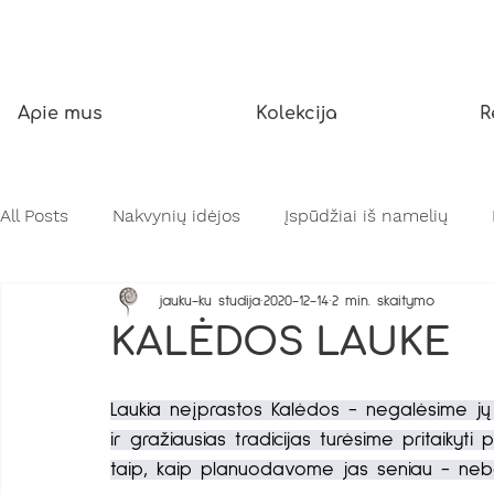
Apie mus
Kolekcija
R
All Posts
Nakvynių idėjos
Įspūdžiai iš namelių
jauku-ku studija
2020-12-14
2 min. skaitymo
Įkepiančios asmenybės
Gamtos stebuklai
KALĖDOS LAUKE
Laukia neįprastos Kalėdos - negalėsime jų
ir gražiausias tradicijas turėsime pritaikyti
taip, kaip planuodavome jas seniau - nebe