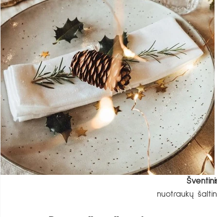
Šventini
nuotraukų šaltini