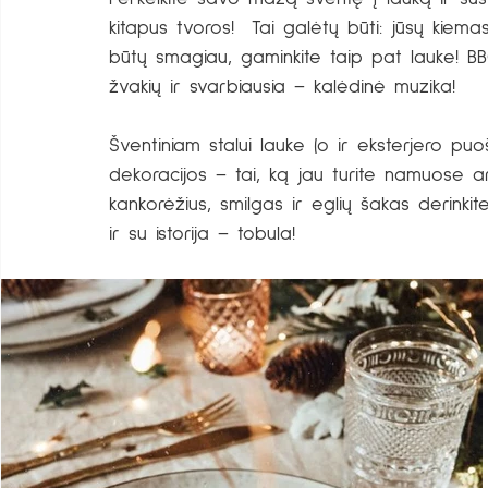
kitapus tvoros!  Tai galėtų būti: jūsų kiema
būtų smagiau, gaminkite taip pat lauke! B
žvakių ir svarbiausia – kalėdinė muzika! 
Šventiniam stalui lauke (o ir eksterjero puo
dekoracijos – tai, ką jau turite namuose a
kankorėžius, smilgas ir eglių šakas derinkite
ir su istorija – tobula! 