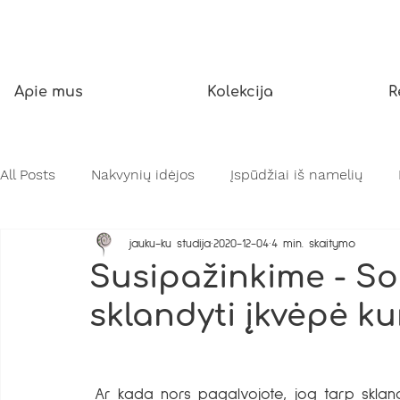
Apie mus
Kolekcija
R
All Posts
Nakvynių idėjos
Įspūdžiai iš namelių
jauku-ku studija
2020-12-04
4 min. skaitymo
Įkepiančios asmenybės
Gamtos stebuklai
Susipažinkime - So
sklandyti įkvėpė ku
Ar kada nors pagalvojote, jog tarp sklan