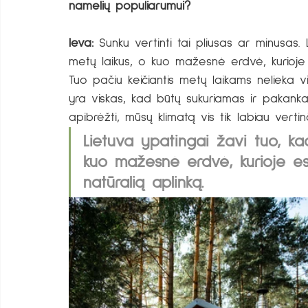
namelių populiarumui?
Ieva:
 Sunku vertinti tai pliusas ar minusas. 
metų laikus, o kuo mažesnė erdvė, kurioje es
Tuo pačiu keičiantis metų laikams nelieka 
yra viskas, kad būtų sukuriamas ir pakanka
apibrėžti, mūsų klimatą vis tik labiau vertin
Lietuva ypatingai žavi tuo, kad
kuo mažesnė erdvė, kurioje esi
natūralią aplinką. 