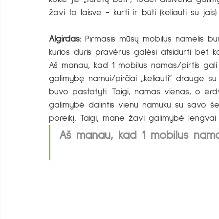
žavi ta laisvė - kurti ir būti (keliauti su jais) 
Algirdas:
 Pirmasis mūsų mobilus namelis bus
kurios duris pravėrus galėsi atsidurti bet k
Aš manau, kad 1 mobilus namas/pirtis gali a
galimybę namui/pirčiai „keliauti” drauge su 
buvo pastatyti. Taigi, namas vienas, o erdv
galimybė dalintis vienu namuku su savo šei
poreikį. Taigi, mane žavi galimybė lengvai ju
Aš manau, kad 1 mobilus namas/