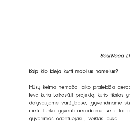
SoulWood L
Kaip kilo idėja kurti mobilius namelius?
Mūsų šeima nemažai laiko praleidžia aerod
Ieva kuria LaikasKi.lt projektą, kurio tikslas
dalyvaujame varžybose, įgyvendiname skryd
metu tenka gyventi aerodromuose ir tai pask
gyvenimas orientuojasi į veiklas lauke. 