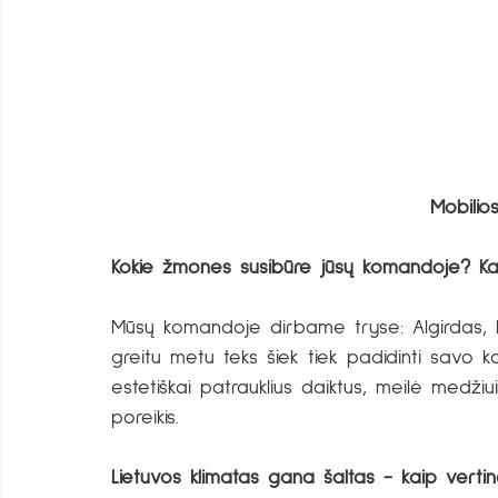
Mobilios
Kokie žmonės susibūrė jūsų komandoje? Kas
Mūsų komandoje dirbame tryse: Algirdas, Ie
greitu metu teks šiek tiek padidinti savo k
estetiškai patrauklius daiktus, meilė medži
poreikis. 
Lietuvos klimatas gana šaltas - kaip verti