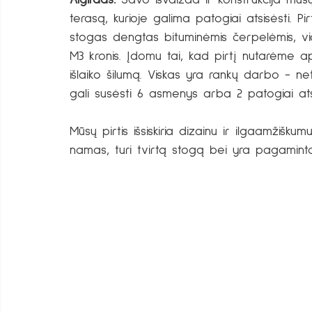
Algirdas:
 Savo išvaizda ir konstrukcija mūsų 
terasą, kurioje galima patogiai atsisėsti. 
stogas dengtas bituminėmis čerpelėmis, vidu
M3 kronis. Įdomu tai, kad pirtį nutarėme apši
išlaiko šilumą. Viskas yra rankų darbo - n
gali susėsti 6 asmenys arba 2 patogiai atsigu
Mūsų pirtis išsiskiria dizainu ir ilgaamžišku
namas, turi tvirtą stogą bei yra pagaminta i