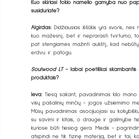
Kuo skiriasi tokio namelio gamyba nuo papr
susiduriate? 
Algirdas:
 Didžiausias iššūkis yra svoris, ne
kuo mažesnį, bet ir neprarasti tvirtumo, 
pat stengiamės mažinti aukštį, kad nebūtų
erdvu ir patogu.
Soulwood LT
 - labai poetiškai skambantis 
produktais?
Ieva:
 Tiesą sakant, pavadinimas kilo mano 
visų pašalinių minčių - jogos užsiėmimo me
Mūsų pavadinimas asocijuojasi su kokybišku 
su savimi ir kitais, o drauge ir galimybe tiek 
kuriose būti tiesiog gera. Medis - pagrin
atspindi ne tik fizinę materiją, bet ir tai