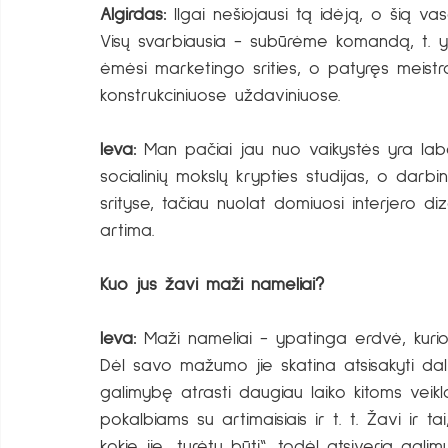
Algirdas:
 Ilgai nešiojausi tą idėją, o šią va
Visų svarbiausia - subūrėme komandą, t. y.
ėmėsi marketingo srities, o patyręs meistra
konstrukciniuose uždaviniuose. 
Ieva: 
Man pačiai jau nuo vaikystės yra lab
socialinių mokslų krypties studijas, o darb
srityse, tačiau nuolat domiuosi interjero di
artima. 
Kuo jus žavi maži nameliai?
Ieva:
 Maži nameliai - ypatinga erdvė, kurio
Dėl savo mažumo jie skatina atsisakyti dalie
galimybę atrasti daugiau laiko kitoms veikl
pokalbiams su artimaisiais ir t. t. Žavi ir ta
kokie jie „turėtų būti“, todėl atsiveria gali