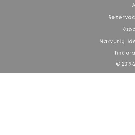
Rezervac
Kup
Nakvynių id
Tinklara
© 2019-