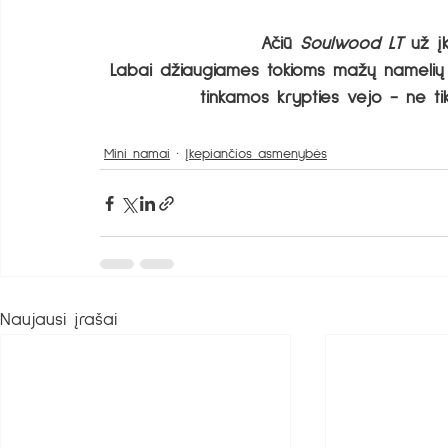
Ačiū 
Soulwood LT 
už į
Labai džiaugiamės tokioms mažų namelių ju
tinkamos krypties vėjo - ne ti
Mini namai
Įkepiančios asmenybės
Naujausi įrašai