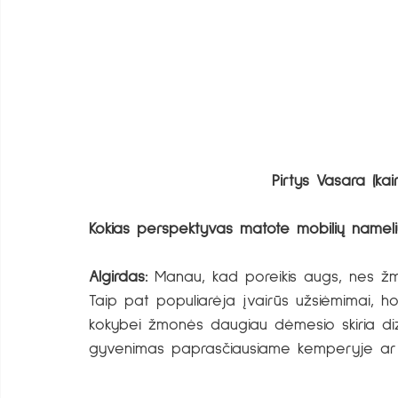
Pirtys Vasara (kai
Kokias perspektyvas matote mobilių namelių
Algirdas:
 Manau, kad poreikis augs, nes žmo
Taip pat populiarėja įvairūs užsiėmimai, h
kokybei žmonės daugiau dėmesio skiria diza
gyvenimas paprasčiausiame kemperyje ar 