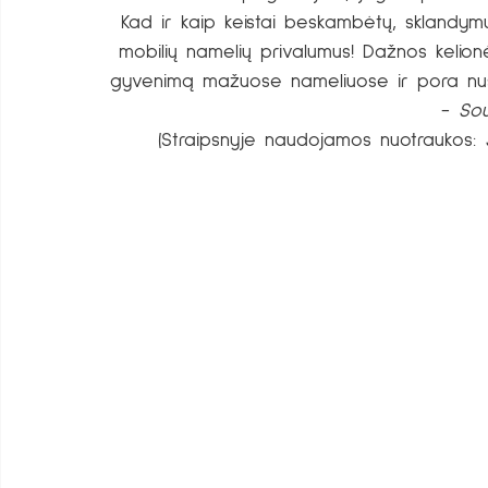
Kad ir kaip keistai beskambėtų, sklandym
mobilių namelių privalumus! Dažnos kelionė
gyvenimą mažuose nameliuose ir pora nusp
- 
So
(Straipsnyje naudojamos nuotraukos: 