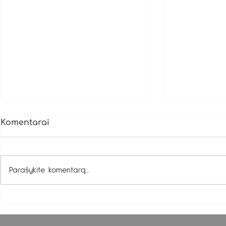
Komentarai
Parašykite komentarą...
Namelių istorijos: ALNUS
Namelių ist
KIEMAS
KUPETAIT