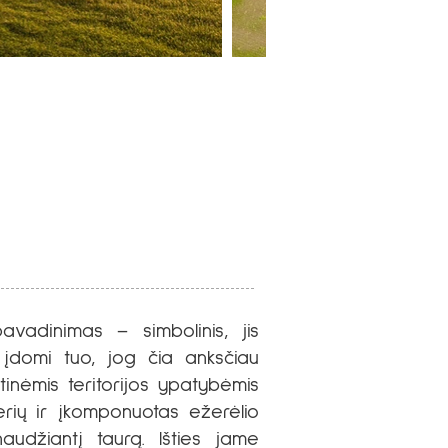
vadinimas – simbolinis, jis
t įdomi tuo, jog čia anksčiau
mtinėmis teritorijos ypatybėmis
nerių ir įkomponuotas ežerėlio
audžiantį taurą. Išties jame