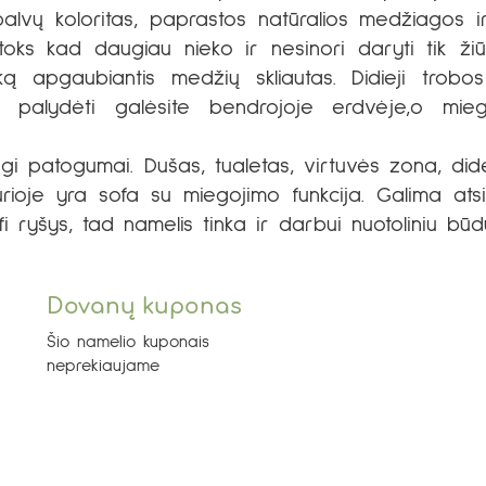
alvų koloritas, paprastos natūralios medžiagos ir į
oks kad daugiau nieko ir nesinori daryti tik žiū
ką apgaubiantis medžių skliautas. Didieji trobos
 palydėti galėsite bendrojoje erdvėje,o mie
lingi patogumai. Dušas, tualetas, virtuvės zona, did
ioje yra sofa su miegojimo funkcija. Galima atsive
wifi ryšys, tad namelis tinka ir darbui nuotoliniu b
Dovanų kuponas
Šio namelio kuponais
neprekiaujame