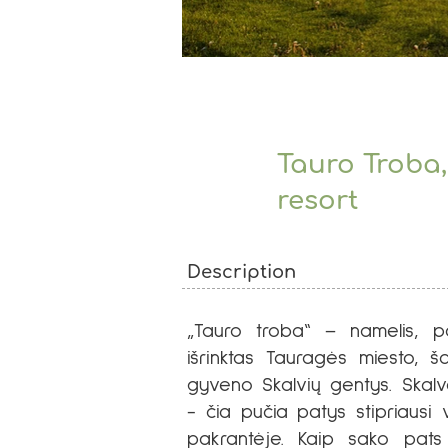
Tauro Troba,
resort
Description
„Tauro troba“ – namelis, p
išrinktas Tauragės miesto, š
gyveno Skalvių gentys. Skalvos
- čia pučia patys stipriausi 
pakrantėje. Kaip sako pats 