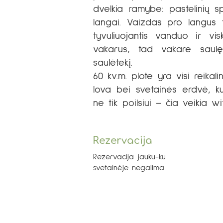
dvelkia ramybe: pastelinių sp
langai. Vaizdas pro langus t
tyvuliuojantis vanduo ir vis
vakarus, tad vakare saulę
saulėtekį.
60 kv.m. plote yra visi reika
lova bei svetainės erdvė, kur
ne tik poilsiui – čia veikia 
Rezervacija
Rezervacija jauku-ku
svetainėje negalima