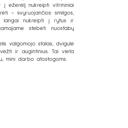
 ežerėlį nukreipti vitrininiai
rėti - svyruojančios smilgos,
 langai nukreipti į rytus ir
gamajame stebėti nuostabų
elis valgomojo stalas, dvigulė
žti ir augintinius. Tai vieta
ūdu, mini darbo atostogoms.