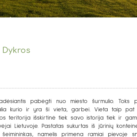
 Dykros
adėsiantis pabėgti nuo miesto šurmulio. Toks pa
alia kurio ir yra ši vieta, garbei. Vieta taip pa
 teritorija išskirtinė tiek savo istorija tiek ir ga
vėjai Lietuvoje. Pastatas sukurtas iš jūrinių kontei
šeimininkas, namelis primena ramiai pievoje sn