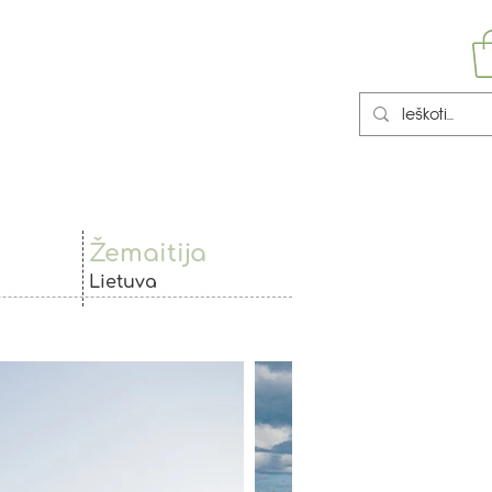
Žemaitija
Lietuva