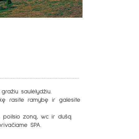
gražiu saulėlydžiu.
kę rasite ramybę ir galėsite
, poilsio zoną, wc ir dušą.
 privačiame SPA.