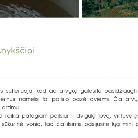
Anykščiai
 sufleruoja, kad čia atvykę galėsite pasidžiaugti 
ernus namelis tai poilsio oazė dviems. Čia atvy
 artimu.
o reikia patogiam poilsiui - dvigulę lovą, virtuvėlę
ūkurinė vonia, tad čia ilsintis pasijusite lyg mini