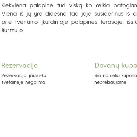
Kiekviena palapinė turi viską ko reikia patogiam
Viena iš jų yra didesnė tad joje susiderinus iš a
prie tvenkinio įkurdintoje palapinės terasoje, išs
šurmulio.
Rezervacija
Dovanų kup
Rezervacija jauku-ku
Šio namelio kupona
svetainėje negalima
neprekiaujame