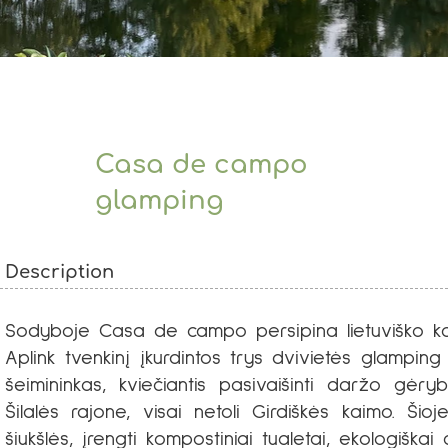
Casa de campo
glamping
Description
Sodyboje Casa de campo persipina lietuviško kai
Aplink tvenkinį įkurdintos trys dvivietės glamping
šeimininkas, kviečiantis pasivaišinti daržo gėry
Šilalės rajone, visai netoli Girdiškės kaimo. Ši
šiukšlės, įrengti kompostiniai tualetai, ekologišk