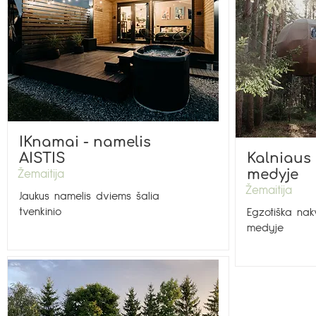
IKnamai - namelis
AISTIS
Kalniaus
medyje
Žemaitija
Žemaitija
Jaukus namelis dviems šalia
tvenkinio
Egzotiška nak
medyje