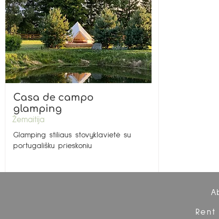
Casa de campo
glamping
Žemaitija
Glamping stiliaus stovyklavietė su
portugališku prieskoniu
A
Rent