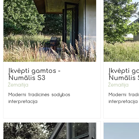
Įkvėpti gamtos -
Įkvėpti g
Numãlis S3
Numãlis 
Žemaitija
Žemaitija
Moderni tradicinės sodybos
Moderni trad
interpretacija
interpretacija