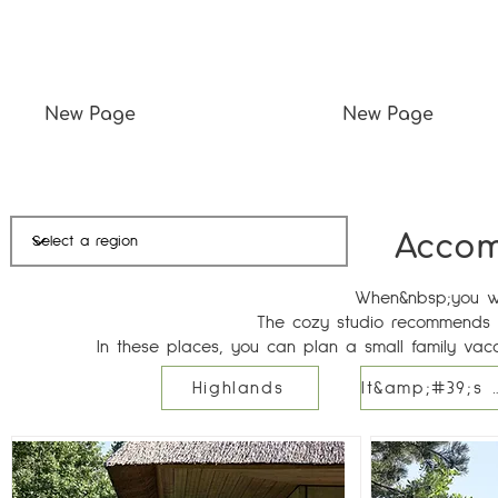
New Page
New Page
Acco
When&nbsp;you wa
The cozy studio recommends -
In these places, you can plan a small family vac
Highlands
It&amp;#39;