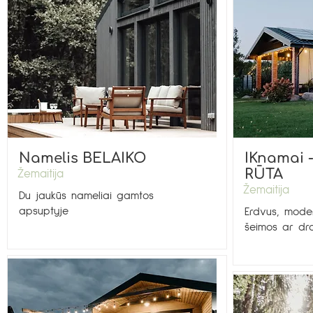
Namelis BELAIKO
IKnamai 
RŪTA
Žemaitija
Žemaitija
Du jaukūs nameliai gamtos
apsuptyje
Erdvus, moder
šeimos ar dra