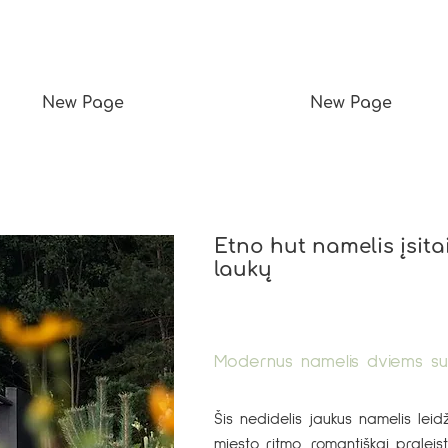
New Page
New Page
Etno hut namelis įsita
laukų
Modernus namelis dviems su 
Šis nedidelis jaukus namelis leid
miesto ritmo, romantiškai praleist