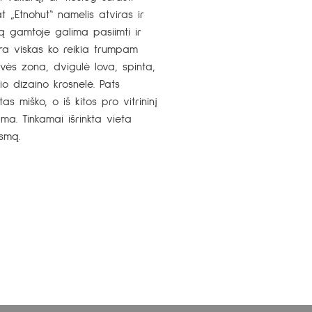
at „Etnohut“ namelis atviras ir
ą gamtoje galima pasiimti ir
yra viskas ko reikia trumpam
uvės zona, dvigulė lova, spinta,
io dizaino krosnelė. Pats
 miško, o iš kitos pro vitrininį
a. Tinkamai išrinkta vieta
smą.