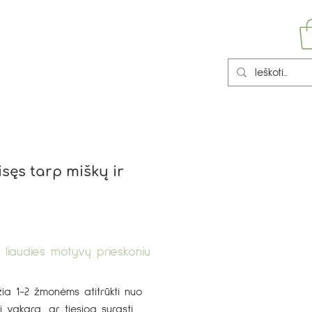
isęs tarp miškų ir
liaudies motyvų prieskoniu
žia 1-2 žmonėms atitrūkti nuo
i vakarą, ar tiesiog surasti