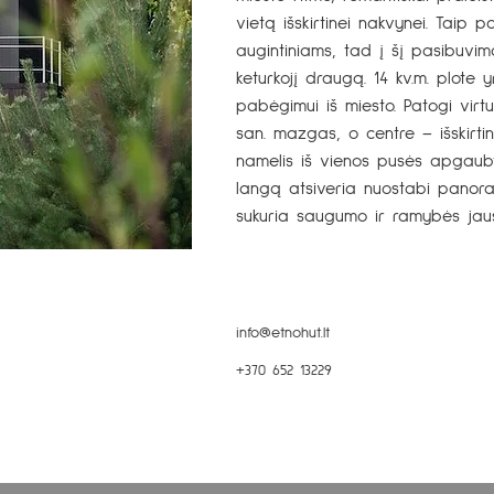
vietą išskirtinei nakvynei. Taip p
augintiniams, tad į šį pasibuvim
keturkojį draugą. 14 kv.m. plote 
pabėgimui iš miesto. Patogi virt
san. mazgas, o centre – išskirtin
namelis iš vienos pusės apgaubtas
langą atsiveria nuostabi panoram
sukuria saugumo ir ramybės jau
info@etnohut.lt
+370 652 13229