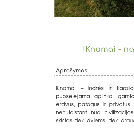
IKnamai - n
Aprašymas
IKnamai – Indrės ir Karoli
puoselėjama aplinka, gamt
erdvus, patogus ir privatus 
nenutolstant nuo civilizaci
skirtas tiek dviems, tiek dra