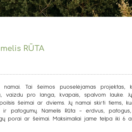
amelis RŪTA
o namai. Tai šeimos puoselėjamas projektas, k
a, vaizdu pro langa, kvapais, spalvom lauke. 
poilsis šeimai ar dviems. Jų namai skirti tiems, k
jos ir patogumų. Namelis Rūta - erdvus, patogus
ugų porai ar šeimai. Maksimaliai jame telpa iki 6 