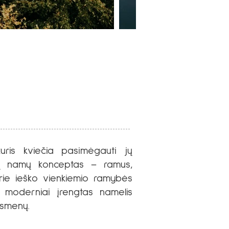
uris kviečia pasimėgauti jų
Jų namų konceptas – ramus,
urie ieško vienkiemio ramybės
, moderniai įrengtas namelis
asmenų.