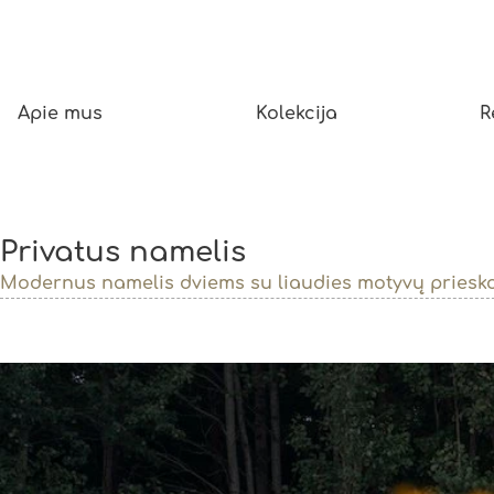
Apie mus
Kolekcija
R
Privatus namelis
Modernus namelis dviems su liaudies motyvų priesk