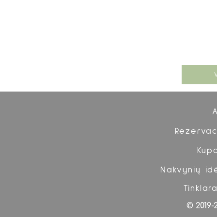
Rezervac
Kup
Nakvynių id
Tinklara
© 2019-