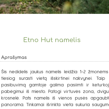
Etno Hut namelis
Aprašymas
Šis nedidelis jaukus namelis leidžia 1-2 žmonėms 
tiesiog surasti vietą išskirtinei nakvynei. Tai
pasibuvimą gamtoje galima pasiimti ir keturko
pabėgimui iš miesto. Patogi virtuvės zona, dvigul
krosnelė. Pats namelis iš vienos pusės apgaubtas
panorama. Tinkamai išrinkta vieta sukuria saugu