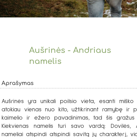
Aušrinės - Andriaus
namelis
Aprašymas
Aušrinės yra unikali poilsio vieta, esanti mišk
atokiau vienas nuo kito, užtikrinant ramybę ir p
kaimelio ir ežero pavadinimas, tad šis gražus ž
Kiekvienas namelis turi savo vardą: Dovilės, A
nameliai atspindi atspindi savitą jų charakterį, vi