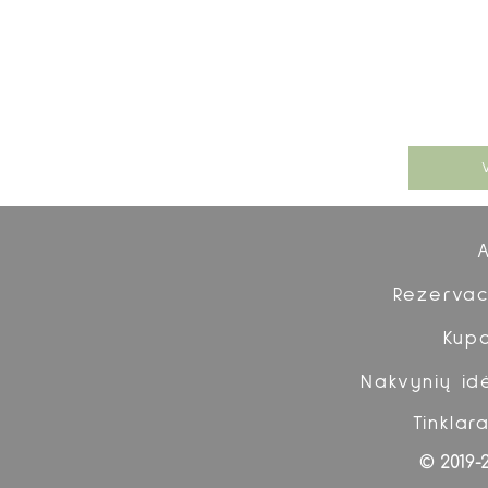
Rezervac
Kup
Nakvynių id
Tinklara
© 2019-