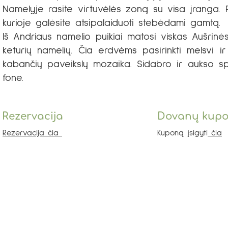
Namelyje rasite virtuvėlės zoną su visa įranga. Po
kurioje galėsite atsipalaiduoti stebėdami gamtą.
Iš Andriaus namelio puikiai matosi viskas Aušrinė
keturių namelių. Čia erdvėms pasirinkti melsvi ir
kabančių paveikslų mozaika. Sidabro ir aukso sp
fone.
Rezervacija
Dovanų kup
Rezervacija čia
Kuponą įsigyti
čia