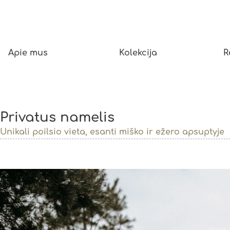
Apie mus
Kolekcija
R
Privatus namelis
Unikali poilsio vieta, esanti miško ir ežero apsuptyje