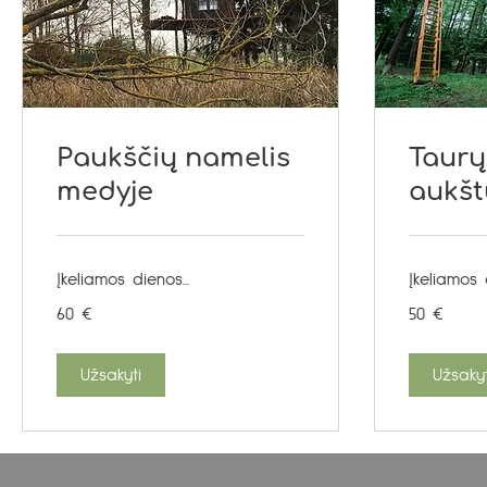
Paukščių namelis
Taurų
medyje
aukšt
Įkeliamos dienos...
Įkeliamos d
60
50
60 €
50 €
eurų
eurų
Užsakyti
Užsakyt