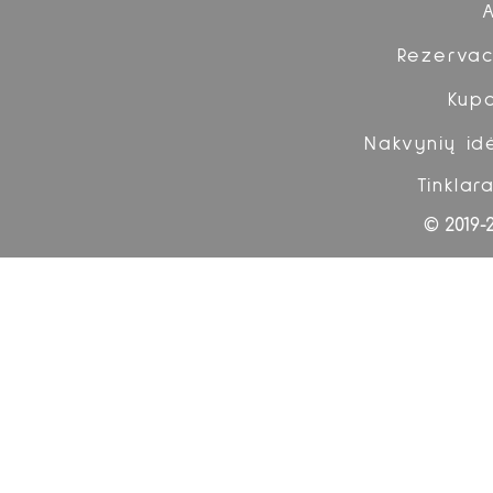
Rezervac
Kup
Nakvynių id
Tinklara
© 2019-