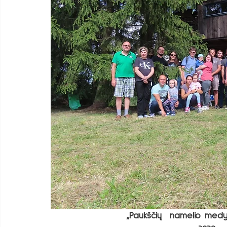
 „Paukščių  namelio medy