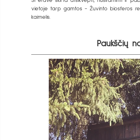
Ši erdvė skirta atsikvėpti, nusiraminti ir p
vietoje tarp gamtos - Žuvinto biosferos re
kaimelis.
Paukščių n