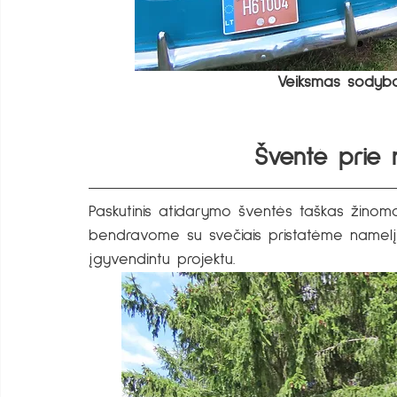
Veiksmas sodybo
Šventė prie
Paskutinis atidarymo šventės taškas žinom
bendravome su svečiais pristatėme namel
įgyvendintu projektu.