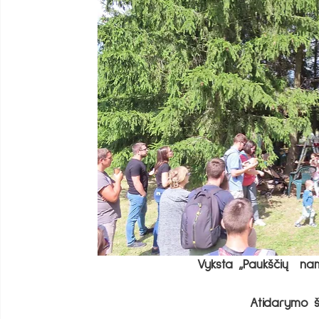
Vyksta „Paukščių  na
Atidarymo š