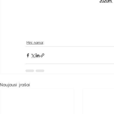
2020m. 
Mini namai
Naujausi įrašai