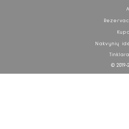
viešbučiai Lietuvoje
ir iššūkiai
Rezervac
Kup
Nakvynių id
Tinklara
© 2019-