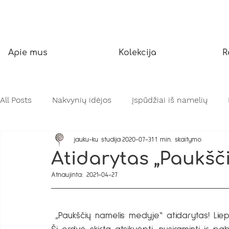
Apie mus
Kolekcija
R
All Posts
Nakvynių idėjos
Įspūdžiai iš namelių
jauku-ku studija
2020-07-31
1 min. skaitymo
Įkepiančios asmenybės
Gamtos stebuklai
Atidarytas „Paukšč
Atnaujinta:
2021-04-27
 „Paukščių namelis medyje“ atidarytas! L