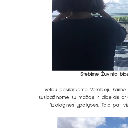
Stebime Žuvinto bio
Vėliau apsilankėme Verebiejų kaime į
susipažinome su mažais ir dideliais ark
fiziologines ypatybes. Taip pat visi