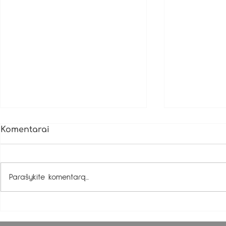
Komentarai
Parašykite komentarą...
Nakvynė kupole -
Jūrinių ko
tūkstančio žvaigždučių
panaudoji